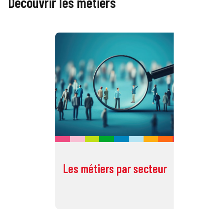
Découvrir les métiers
Les métiers par secteur
To