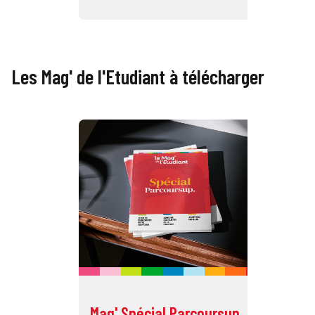
Les Mag' de l'Etudiant à télécharger
Mag' Spécial Parcoursup
Ma