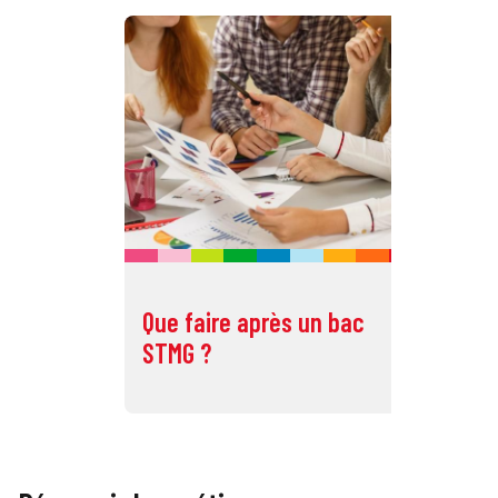
Que faire après un bac
Qu
STMG ?
ST